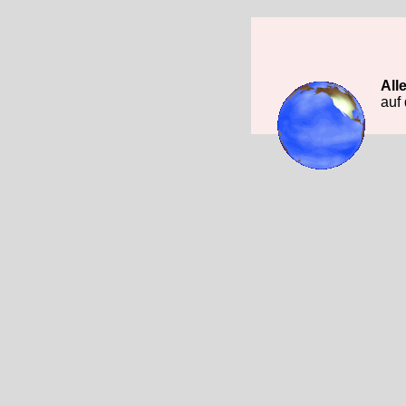
All
auf