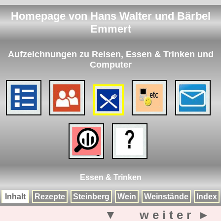
Homepage von Hans Walter und Bärbel
Emmert
Aufzeichnungen zu Reisen, Essen & Trinken und
Computer
Essen & Trinken
Inhalt
Rezepte
Steinberg
Wein
Weinstände
Index
▼
w e i t e r ►