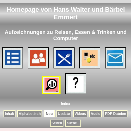
Homepage von Hans Walter und Bärbel
Emmert
Aufzeichnungen zu Reisen, Essen & Trinken und
Computer
Index
Inhalt
Alphabetisch
Neu
Update
Videos
Audio
PDF-Dateien
Seiten
suche...