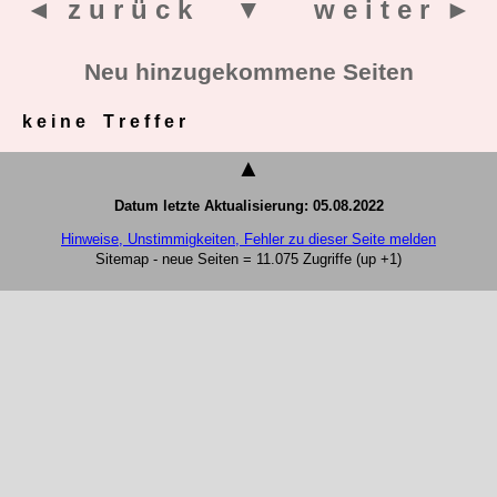
◄ z u r ü c k
▼
w e i t e r ►
Neu hinzugekommene Seiten
k e i n e T r e f f e r
▲
Datum letzte Aktualisierung: 05.08.2022
Hinweise, Unstimmigkeiten, Fehler zu dieser Seite melden
Sitemap - neue Seiten = 11.075 Zugriffe (up +1)