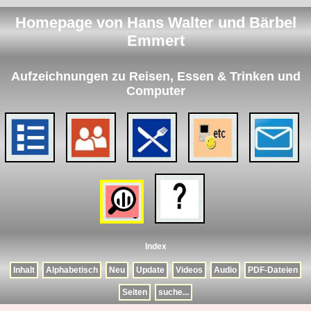
Homepage von Hans Walter und Bärbel
Emmert
Aufzeichnungen zu Reisen, Essen & Trinken und
Computer
Index
Inhalt
Alphabetisch
Neu
Update
Videos
Audio
PDF-Dateien
Seiten
suche...