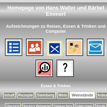
Homepage von Hans Walter und Bärbel
Emmert
Aufzeichnungen zu Reisen, Essen & Trinken und
Computer
Essen & Trinken
Inhalt
Rezepte
Steinberg
Wein
Weinstände
Inde
Übersicht
Beckers Weingarten
Chateau Nero
Eddersheim
Eltville