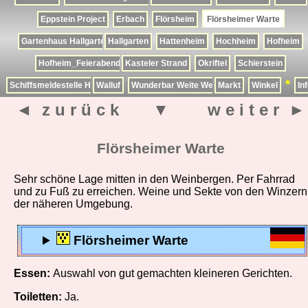
Eppstein Project
Erbach
Flörsheim
Flörsheimer Warte
Gartenhaus Hallgarten
Hallgarten
Hattenheim
Hochheim
Hofheim
Hofheim_Feierabendmarkt
Kasteler Strand
Okriftel
Schierstein
*
Schiffsmeldestelle Hoechst
Walluf
Wunderbar Weite Welt
Markt
Winkel
In
◄ z u r ü c k
▼
w e i t e r ►
Flörsheimer Warte
Sehr schöne Lage mitten in den Weinbergen. Per Fahrrad
und zu Fuß zu erreichen. Weine und Sekte von den Winzern
der näheren Umgebung.
Flörsheimer Warte
Essen:
Auswahl von gut gemachten kleineren Gerichten.
Toiletten:
Ja.