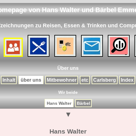
omepage von Hans Walter und Bärbel Emme
zeichnungen zu Reisen, Essen & Trinken und Comp
Über uns
Inhalt
über uns
Mitbewohner
etc
Carlsberg
Index
Wir beide
Hans Walter
Bärbel
▼
Hans Walter