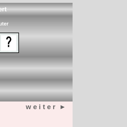
rt
uter
w e i t e r ►