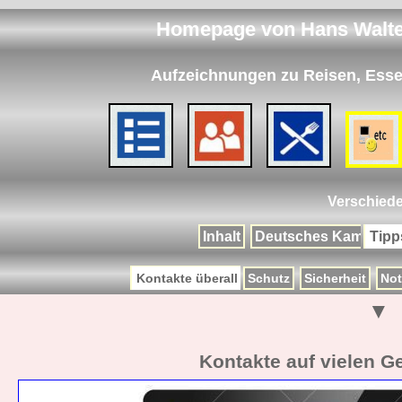
Homepage von Hans Walte
Aufzeichnungen zu Reisen, Ess
Verschied
Inhalt
Deutsches Kameram
Tipp
Kontakte überall
Schutz
Sicherheit
Not
▼
Kontakte auf vielen G