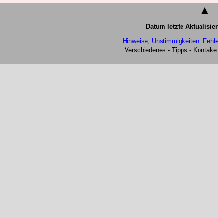
▲
Datum letzte Aktualisie
Hinweise, Unstimmigkeiten, Fehle
Verschiedenes - Tipps - Kontake 