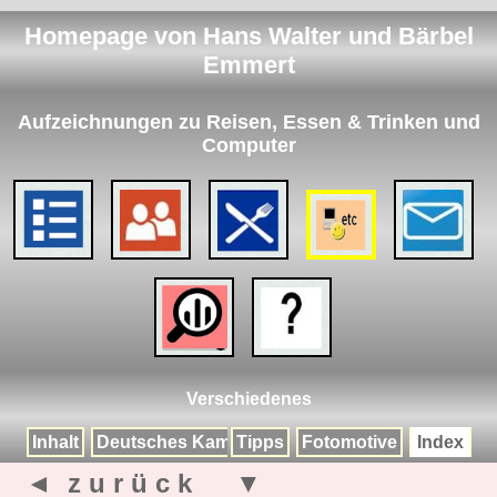
Homepage von Hans Walter und Bärbel
Emmert
Aufzeichnungen zu Reisen, Essen & Trinken und
Computer
Verschiedenes
Inhalt
Deutsches Kameramuseum
Tipps
Fotomotive
Index
◄ z u r ü c k
▼